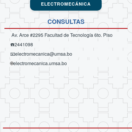
ELECTROMECÁNICA
CONSULTAS
Av. Arce #2295 Facultad de Tecnología 6to. Piso
☎️2441098
📧electromecanica@umsa.bo
electromecanica.umsa.bo
🌐