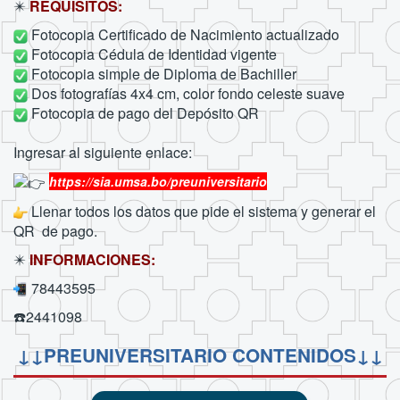
✴️
REQUISITOS:
Fotocopia Certificado de Nacimiento actualizado
Fotocopia Cédula de Identidad vigente
Fotocopia simple de Diploma de Bachiller
Dos fotografías 4x4 cm, color fondo celeste suave
Fotocopia de pago del Depósito QR
Ingresar al siguiente enlace:
https://sia.umsa.bo/preuniversitario
Llenar todos los datos que pide el sistema y generar el
QR de pago.
✴️
INFORMACIONES:
78443595
☎️2441098
↓↓PREUNIVERSITARIO CONTENIDOS↓↓